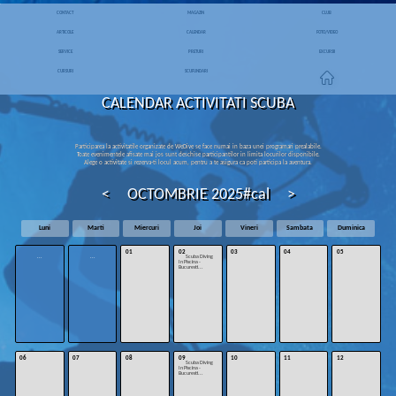
CONTACT
MAGAZIN
CLUB
ARTICOLE
CALENDAR
FOTO/VIDEO
SERVICE
PRETURI
EXCURSII
CURSURI
SCUFUNDARI
CALENDAR ACTIVITATI SCUBA
Participarea la activitatile organizate de WeDive se face numai in baza unei programari prealabile.
Toate evenimentele afisate mai jos sunt deschise participantilor in limita locurilor disponibile.
Alege o activitate si rezerva-ti locul acum, pentru a te asigura ca poti participa la aventura.
<
OCTOMBRIE 2025#cal
>
Luni
Marti
Miercuri
Joi
Vineri
Sambata
Duminica
01
02
03
04
05
...
...
Scuba Diving
In Piscina -
Bucuresti...
06
07
08
09
10
11
12
Scuba Diving
In Piscina -
Bucuresti...